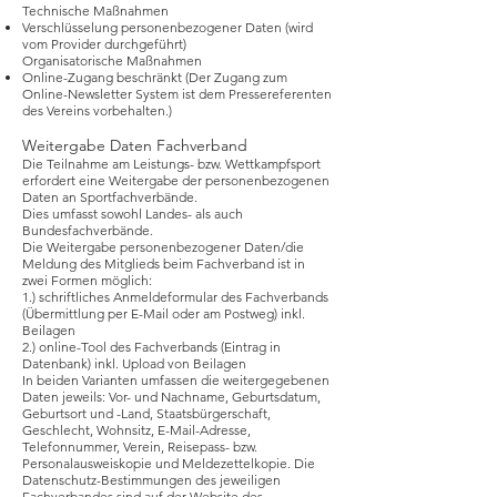
Technische Maßnahmen
Verschlüsselung personenbezogener Daten (wird
vom Provider durchgeführt)
Organisatorische Maßnahmen
Online-Zugang beschränkt (Der Zugang zum
Online-Newsletter System ist dem Pressereferenten
des Vereins vorbehalten.)
Weitergabe Daten Fachverband
Die Teilnahme am Leistungs- bzw. Wettkampfsport
erfordert eine Weitergabe der personenbezogenen
Daten an Sportfachverbände.
Dies umfasst sowohl Landes- als auch
Bundesfachverbände.
Die Weitergabe personenbezogener Daten/die
Meldung des Mitglieds beim Fachverband ist in
zwei Formen möglich:
1.) schriftliches Anmeldeformular des Fachverbands
(Übermittlung per E-Mail oder am Postweg) inkl.
Beilagen
2.) online-Tool des Fachverbands (Eintrag in
Datenbank) inkl. Upload von Beilagen
In beiden Varianten umfassen die weitergegebenen
Daten jeweils: Vor- und Nachname, Geburtsdatum,
Geburtsort und -Land, Staatsbürgerschaft,
Geschlecht, Wohnsitz, E-Mail-Adresse,
Telefonnummer, Verein, Reisepass- bzw.
Personalausweiskopie und Meldezettelkopie. Die
Datenschutz-Bestimmungen des jeweiligen
Fachverbandes sind auf der Website des