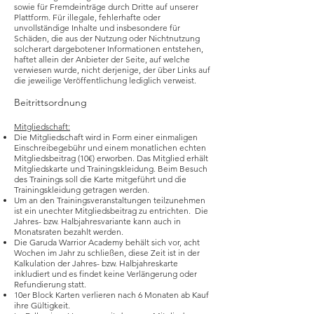
sowie für Fremdeinträge durch Dritte auf unserer
Plattform. Für illegale, fehlerhafte oder
unvollständige Inhalte und insbesondere für
Schäden, die aus der Nutzung oder Nichtnutzung
solcherart dargebotener Informationen entstehen,
haftet allein der Anbieter der Seite, auf welche
verwiesen wurde, nicht derjenige, der über Links auf
die jeweilige Veröffentlichung lediglich verweist.
Beitrittsordnung
Mitgliedschaft:
Die Mitgliedschaft wird in Form einer einmaligen
Einschreibegebühr und einem monatlichen echten
Mitgliedsbeitrag (10€) erworben. Das Mitglied erhält
Mitgliedskarte und Trainingskleidung. Beim Besuch
des Trainings soll die Karte mitgeführt und die
Trainingskleidung getragen werden.
Um an den Trainingsveranstaltungen teilzunehmen
ist ein unechter Mitgliedsbeitrag zu entrichten. Die
Jahres- bzw. Halbjahresvariante kann auch in
Monatsraten bezahlt werden.
Die Garuda Warrior Academy behält sich vor, acht
Wochen im Jahr zu schließen, diese Zeit ist in der
Kalkulation der Jahres- bzw. Halbjahreskarte
inkludiert und es findet keine Verlängerung oder
Refundierung statt.
10er Block Karten verlieren nach 6 Monaten ab Kauf
ihre Gültigkeit.