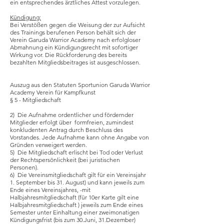
ein entsprechendes ärztliches Attest vorzulegen.
Kündigung:
Bei Verstößen gegen die Weisung der zur Aufsicht
des Trainings berufenen Person behält sich der
Verein Garuda Warrior Academy nach erfolgloser
Abmahnung ein Kündigungsrecht mit sofortiger
Wirkung vor. Die Rückforderung des bereits
bezahlten Mitgliedsbeitrages ist ausgeschlossen.
Auszug aus den Statuten Sportunion Garuda Warrior
Academy Verein für Kampfkunst
§ 5 - Mitgliedschaft
2) Die Aufnahme ordentlicher und fördernder
Mitglieder erfolgt über formfreien, zumindest
konkludenten Antrag durch Beschluss des
Vorstandes. Jede Aufnahme kann ohne Angabe von
Gründen verweigert werden.
5) Die Mitgliedschaft erlischt bei Tod oder Verlust
der Rechtspersönlichkeit (bei juristischen
Personen).
6) Die Vereinsmitgliedschaft gilt für ein Vereinsjahr
1. September bis 31. August) und kann jeweils zum
Ende eines Vereinsjahres, -mit
Halbjahresmitgliedschaft (für 10er Karte gilt eine
Halbjahresmitgliedschaft ) jeweils zum Ende eines
Semester unter Einhaltung einer zweimonatigen
Kündigungsfrist (bis zum 30.Juni, 31.Dezember)