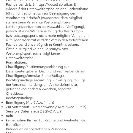
Fachverbands (z.B.
https://xxx.at
) abrufbar. Ein
Widerruf der Datenweitergabe an den Fachverband
führt nicht automatisch zur Beendigung der
Vereinsmitgliedschaft (Ausnahme: dem Mitglied
stehen beim Verein nur Wettkampf- bzw.
Leistungssportsparten als Auswahl zur Verfügung),
jedoch ist eine Weiterausübung des Wettkampf-
bzw. Leistungssports nicht mehr möglich. Von einem
allfälligen Widerruf wird der Verein den betroffenen
Fachverband unverzüglich in Kenntnis setzen.
Übt ein Mitglied keinen Leistungs- bzw.
Wettkampfsport aus, erfolgt keine
Datenweitergabe.
Formalitäten:
Einwilligung/Zustimmungserklärung zur
Datenweitergabe an Dach- und Fachverbände am
Einwilligungsformular. Siehe Beilage.
Rechtsgrundlage Ergänzung: Einwilligung im Zuge
der Vereinsanmeldung, am Anmeldeformular,
getrennt von anderen Zwecken, separate
Checkbox.
Rechtsgrundlage
Einwilligung (Art. 6 Abs. 1 lit. a)
Zur Vertragserfüllung notwendig (Art. 6 Abs. 1 lit. b)
Sensible Daten nach DSGVO Art. 9
nein
keine hohen Risiken für Rechte und Freiheiten der
Betroffenen
Kategorien der betroffenen Personen