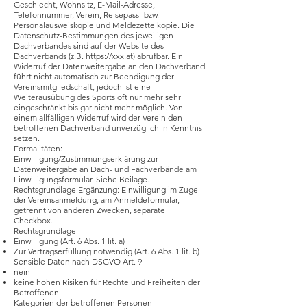
Geschlecht, Wohnsitz, E-Mail-Adresse,
Telefonnummer, Verein, Reisepass- bzw.
Personalausweiskopie und Meldezettelkopie. Die
Datenschutz-Bestimmungen des jeweiligen
Dachverbandes sind auf der Website des
Dachverbands (z.B.
https://xxx.at
) abrufbar. Ein
Widerruf der Datenweitergabe an den Dachverband
führt nicht automatisch zur Beendigung der
Vereinsmitgliedschaft, jedoch ist eine
Weiterausübung des Sports oft nur mehr sehr
eingeschränkt bis gar nicht mehr möglich. Von
einem allfälligen Widerruf wird der Verein den
betroffenen Dachverband unverzüglich in Kenntnis
setzen.
Formalitäten:
Einwilligung/Zustimmungserklärung zur
Datenweitergabe an Dach- und Fachverbände am
Einwilligungsformular. Siehe Beilage.
Rechtsgrundlage Ergänzung: Einwilligung im Zuge
der Vereinsanmeldung, am Anmeldeformular,
getrennt von anderen Zwecken, separate
Checkbox.
Rechtsgrundlage
Einwilligung (Art. 6 Abs. 1 lit. a)
Zur Vertragserfüllung notwendig (Art. 6 Abs. 1 lit. b)
Sensible Daten nach DSGVO Art. 9
nein
keine hohen Risiken für Rechte und Freiheiten der
Betroffenen
Kategorien der betroffenen Personen