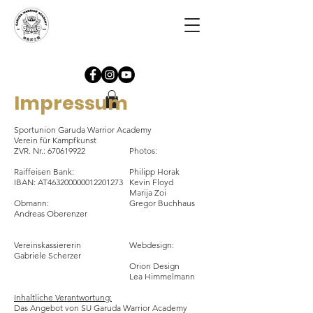
Impressum
Sportunion Garuda Warrior Academy
Verein für Kampfkunst
ZVR. Nr.:
670619922
Photos:
Raiffeisen Bank:
Philipp Horak
IBAN: AT463200000012201273
Kevin Floyd
Marija Zoi
Obmann:
Gregor Buchhaus
Andreas Oberenzer
Vereinskassiererin
Webdesign:
Gabriele Scherzer
Orion Design
Lea Himmelmann
Inhaltliche Verantwortung:
Das Angebot von SU Garuda Warrior Academy