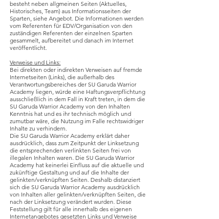
besteht neben allgmeinen Seiten (Aktuelles,
Historisches, Team) aus Informationsseiten der
Sparten, siehe Angebot. Die Informationen werden
vom Referenten für EDV/Organisation von den
zuständigen Referenten der einzelnen Sparten
gesammelt, aufbereitet und danach im Internet
veröffentlicht.
Verweise und Links:
Bei direkten oder indirekten Verweisen auf fremde
Internetseiten (Links), die außerhalb des
Verantwortungsbereiches der SU Garuda Warrior
Academy liegen, würde eine Haftungsverpflichtung
ausschließlich in dem Fall in Kraft treten, in dem die
SU Garuda Warrior Academy von den Inhalten
Kenntnis hat und es ihr technisch möglich und
zumutbar wäre, die Nutzung im Falle rechtswidriger
Inhalte zu verhindern.
Die SU Garuda Warrior Academy erklärt daher
ausdrücklich, dass zum Zeitpunkt der Linksetzung
die entsprechenden verlinkten Seiten frei von
illegalen Inhalten waren. Die SU Garuda Warrior
Academy hat keinerlei Einfluss auf die aktuelle und
zukünftige Gestaltung und auf die Inhalte der
gelinkten/verknüpften Seiten. Deshalb distanziert
sich die SU Garuda Warrior Academy ausdrücklich
von Inhalten aller gelinkten/verknüpften Seiten, die
nach der Linksetzung verändert wurden. Diese
Feststellung gilt für alle innerhalb des eigenen
Internetangebotes gesetzten Links und Verweise