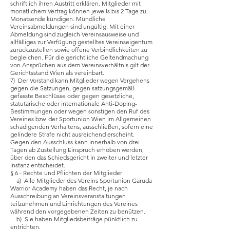
schriftlich ihren Austritt erklären. Mitglieder mit
monatlichem Vertrag können jeweils bis 2 Tage zu
Monatsende kündigen. Mündliche
Vereinsabmeldungen sind ungültig. Mit einer
Abmeldung sind zugleich Vereinsausweise und
allfälliges zur Verfügung gestelltes Vereinseigentum
zurückzustellen sowie offene Verbindlichkeiten zu
begleichen. Für die gerichtliche Geltendmachung
von Ansprüchen aus dem Vereinsverhältnis gilt der
Gerichtsstand Wien als vereinbart.
7) Der Vorstand kann Mitglieder wegen Vergehens
gegen die Satzungen, gegen satzungsgemäß
gefasste Beschlüsse oder gegen gesetzliche,
statutarische oder internationale Anti-Doping-
Bestimmungen oder wegen sonstigen den Ruf des
Vereines bzw. der Sportunion Wien im Allgemeinen
schädigenden Verhaltens, ausschließen, sofern eine
gelindere Strafe nicht ausreichend erscheint.
Gegen den Ausschluss kann innerhalb von drei
Tagen ab Zustellung Einspruch erhoben werden,
über den das Schiedsgericht in zweiter und letzter
Instanz entscheidet.
§ 6 - Rechte und Pflichten der Mitglieder
a) Alle Mitglieder des Vereins Sportunion Garuda
Warrior Academy haben das Recht, je nach
Ausschreibung an Vereinsveranstaltungen
teilzunehmen und Einrichtungen des Vereines
während den vorgegebenen Zeiten zu benützen.
b) Sie haben Mitgliedsbeiträge pünktlich zu
entrichten.