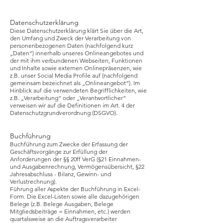
​Datenschutzerklärung
Diese Datenschutzerklärung klärt Sie über die Art,
den Umfang und Zweck der Verarbeitung von
personenbezogenen Daten (nachfolgend kurz
„Daten“) innerhalb unseres Onlineangebotes und
der mit ihm verbundenen Webseiten, Funktionen
und Inhalte sowie externen Onlinepräsenzen, wie
z.B. unser Social Media Profile auf (nachfolgend
gemeinsam bezeichnet als „Onlineangebot“). Im
Hinblick auf die verwendeten Begrifflichkeiten, wie
z.B. „Verarbeitung“ oder „Verantwortlicher“
verweisen wir auf die Definitionen im Art. 4 der
Datenschutzgrundverordnung (DSGVO).
Buchführung
Buchführung zum Zwecke der Erfassung der
Geschäftsvorgänge zur Erfüllung der
Anforderungen der §§ 20ff VerG (§21 Einnahmen-
und Ausgabenrechnung, Vermögensübersicht, §22
Jahresabschluss - Bilanz, Gewinn- und
Verlustrechnung).
Führung aller Aspekte der Buchführung in Excel-
Form. Die Excel-Listen sowie alle dazugehörigen
Belege (z.B. Belege Ausgaben, Belege
Mitgliedsbeiträge = Einnahmen, etc.) werden
quartalsweise an die Auftragsverarbeiter